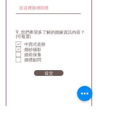
9. 您們希望多了解的婚嫁資訊內容？
(可複選)
中西式喜餅
婚紗攝影
婚前保養
婚禮顧問
提交