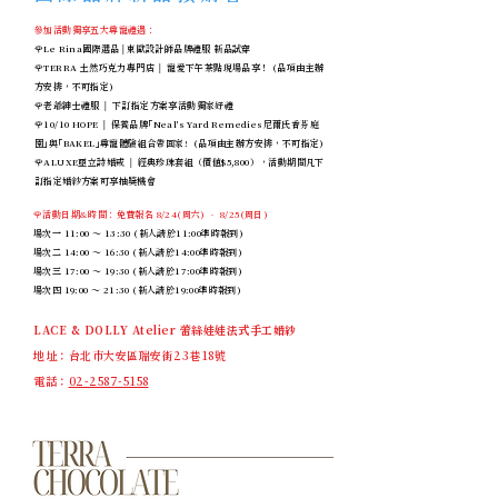
參加活動獨享五大尊寵禮遇：
🌹Le Rina國際選品│東歐設計師品牌禮服 新品試穿
🌹TERRA 土然巧克力專門店 │ 寵愛下午茶點現場品享！ (品項由主辦
方安排，不可指定)
🌹老爺紳士禮服 │ 下訂指定方案享活動獨家好禮
🌹10/10 HOPE │ 保養品牌「Neal's Yard Remedies尼爾氏香芬庭
園」與「BAKEL」尊寵體驗組合帶回家! (品項由主辦方安排，不可指定)
🌹ALUXE亞立詩婚戒 │ 經典珍珠套組（價值$5,800），活動期間凡下
訂指定婚紗方案可享抽獎機會
🌹活動日期&時間：
免費報名
8/24(周六) ‧ 8/25(周日)
場次一 11:00 ～ 13:30 (新人請於11:00準時報到)
場次二 14:00 ～ 16:30 (新人請於14:00準時報到)
場次三 17:00 ～ 19:30 (新人請於17:00準時報到)
場次四 19:00 ～ 21:30 (新人請於19:00準時報到)
LACE & DOLLY Atelier 蕾絲娃娃法式手工婚紗
地址：台北市大安區瑞安街23巷18號
電話：
02-2587-5158