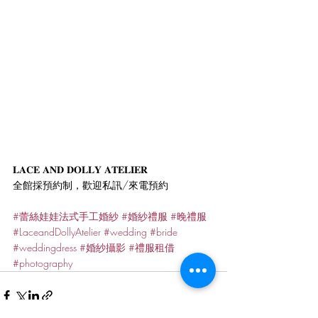
𝐋𝐀𝐂𝐄 𝐀𝐍𝐃 𝐃𝐎𝐋𝐋𝐘 𝐀𝐓𝐄𝐋𝐈𝐄𝐑
全館採預約制，歡迎私訊/來電預約
#蕾絲娃娃法式手工婚紗
#婚紗禮服
#晚禮服
#LaceandDollyAtelier
#wedding
#bride
#weddingdress
#婚紗攝影
#禮服租借
#photography