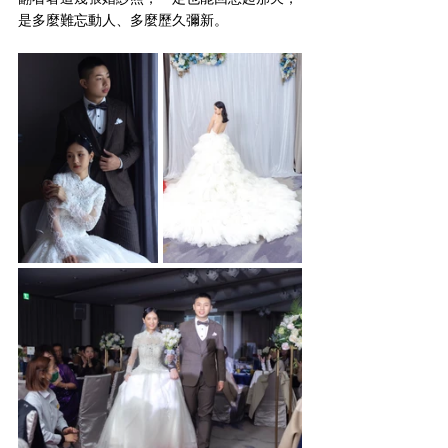
是多麼難忘動人、多麼歷久彌新。