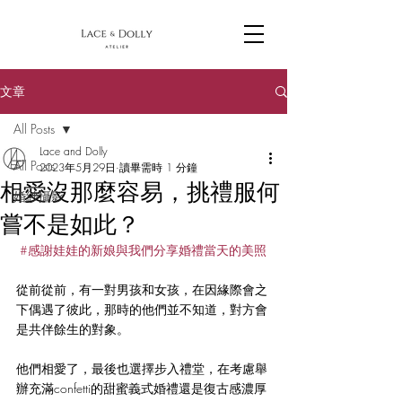
文章
All Posts
Lace and Dolly
All Posts
2023年5月29日
讀畢需時 1 分鐘
相愛沒那麼容易，挑禮服何
婚紗攝影
嘗不是如此？
#感謝娃娃的新娘與我們分享婚禮當天的美照
從前從前，有一對男孩和女孩，在因緣際會之
下偶遇了彼此，那時的他們並不知道，對方會
是共伴餘生的對象。
他們相愛了，最後也選擇步入禮堂，在考慮舉
辦充滿confetti的甜蜜義式婚禮還是復古感濃厚