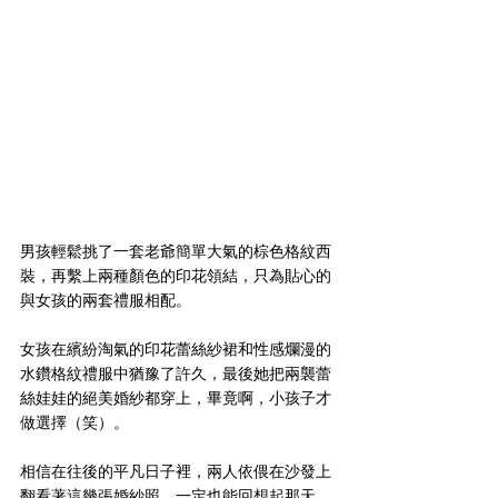
男孩輕鬆挑了一套老爺簡單大氣的棕色格紋西
裝，再繫上兩種顏色的印花領結，只為貼心的
與女孩的兩套禮服相配。
女孩在繽紛淘氣的印花蕾絲紗裙和性感爛漫的
水鑽格紋禮服中猶豫了許久，最後她把兩襲蕾
絲娃娃的絕美婚紗都穿上，畢竟啊，小孩子才
做選擇（笑）。
相信在往後的平凡日子裡，兩人依偎在沙發上
翻看著這幾張婚紗照，一定也能回想起那天，