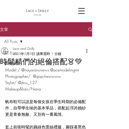
文章
All Posts
Lace and Dolly
All Posts
2023年5月9日
讀畢需時 1 分鐘
時髦精們的絕倫搭配👗💚
婚紗攝影
Model / @nayaranunews @acemodelmgmt 
Photographer/ ​ @qiqichewwww 
Stylist/ @dou_127 
Makeup&hair/Nana
帆布鞋可以說是每個女孩在學生時期的必備配
件，自帶學生味的基本單品，搭配起浮誇婚紗
更是青春無敵、又別有一番風情。
套上前衛時髦的藕綠色蕾絲禮服，腳踩著黑色