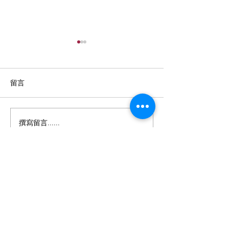
留言
撰寫留言......
Welcome JENNY YOO -
手臂粗適合什麼
New York Bridal
修飾手臂的顯瘦
推薦！
BE IN
TOUCH
聯絡我們