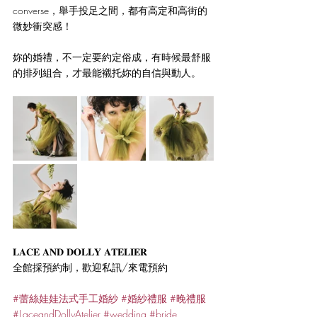
converse，舉手投足之間，都有高定和高街的
微妙衝突感！
妳的婚禮，不一定要約定俗成，有時候最舒服
的排列組合，才最能襯托妳的自信與動人。
𝐋𝐀𝐂𝐄 𝐀𝐍𝐃 𝐃𝐎𝐋𝐋𝐘 𝐀𝐓𝐄𝐋𝐈𝐄𝐑
全館採預約制，歡迎私訊/來電預約
#蕾絲娃娃法式手工婚紗
#婚紗禮服
#晚禮服
#LaceandDollyAtelier
#wedding
#bride