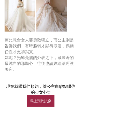
芭比教會女人要勇敢獨立，而公主則是
告訴我們，有時脆弱才顯得浪漫，偶爾
任性才更加寫實。
妳呢？光鮮亮麗的外表之下，藏匿著的
最純白的那顆心，往後也請妳繼續呵護
著它。
現在就跟我們預約，讓公主白紗點綴你
的少女心
💘
馬上預約試穿