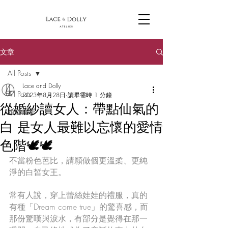
文章
All Posts
Lace and Dolly
All Posts
2023年8月28日
讀畢需時 1 分鐘
從婚紗讀女人：帶點仙氣的
婚紗攝影
白 是女人最難以忘懷的愛情
色階🕊🕊
不當粉色芭比，請願做個更溫柔、更純
淨的白皙女王。
常有人說，穿上蕾絲娃娃的禮服，真的
有種「Dream come true」的驚喜感，而
那份驚嘆與淚水，有部分是覺得在那一