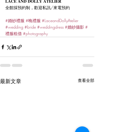
𝐋𝐀𝐂𝐄 𝐀𝐍𝐃 𝐃𝐎𝐋𝐋𝐘 𝐀𝐓𝐄𝐋𝐈𝐄𝐑
全館採預約制，歡迎私訊/來電預約
#婚紗禮服
#晚禮服
#LaceandDollyAtelier
#wedding
#bride
#weddingdress
#婚紗攝影
#
禮服租借
#photography
最新文章
查看全部