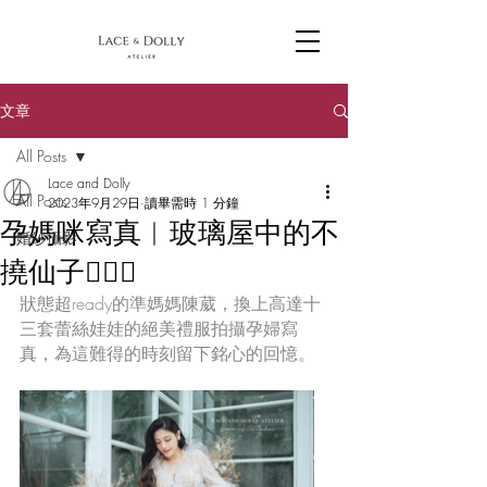
文章
All Posts
Lace and Dolly
All Posts
2023年9月29日
讀畢需時 1 分鐘
孕媽咪寫真︱玻璃屋中的不
婚紗攝影
撓仙子🧚🏼‍♀️
狀態超ready的準媽媽陳葳，換上高達十
三套蕾絲娃娃的絕美禮服拍攝孕婦寫
真，為這難得的時刻留下銘心的回憶。