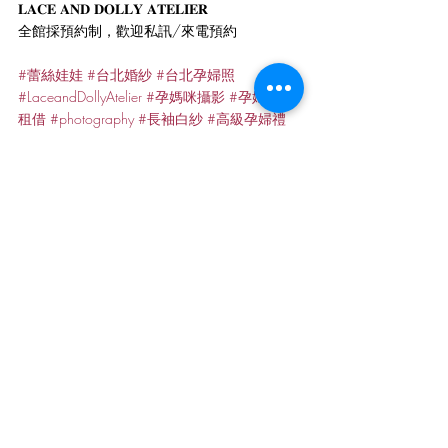
𝐋𝐀𝐂𝐄 𝐀𝐍𝐃 𝐃𝐎𝐋𝐋𝐘 𝐀𝐓𝐄𝐋𝐈𝐄𝐑
全館採預約制，歡迎私訊/來電預約
#蕾絲娃娃
#台北婚紗
#台北孕婦照
 ​ 
#LaceandDollyAtelier
#孕媽咪攝影
#孕婦禮服
租借
#photography
#長袖白紗
#高級孕婦禮
服
#孕紗禮服
最新文章
查看全部