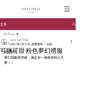
文章
All Posts
Lace and Dolly
All Posts
2022年4月30日
讀畢需時 1 分鐘
可鹽可甜-粉色夢幻禮服
婚紗攝影
夢幻指數再突破，滿足你一裙兩穿的公主
夢！！