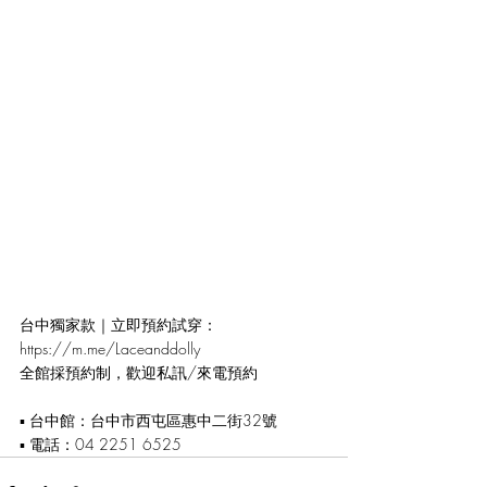
台中獨家款｜立即預約試穿：​
https://m.me/Laceanddolly
全館採預約制，歡迎私訊/來電預約​
▪️ 台中館：台中市西屯區惠中二街32號​
▪️ 電話：04 2251 6525