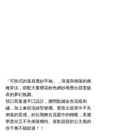
「可拆式的落肩透紗手袖」，浪漫與俐落的兩
種穿法，搭配大量櫻花粉色網紗堆疊出甜度破
表的夢幻氛圍。
領口荷葉邊平口設計，腰間點綴金色花樣刺
繡，加上傘狀流線型裙擺。塑造出甜美中不失
俐落的質感，好比飛舞在花叢中的蝴蝶，美麗
華貴但又不失俐落獨特。喜歡甜甜的公主風的
你千萬不能錯過！！