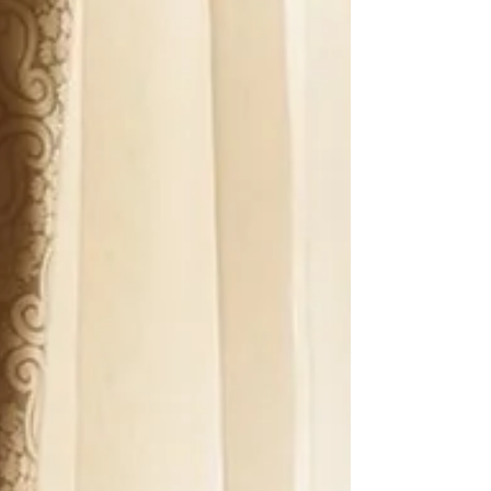
它不被定義，更貼近每個人不同的故事與個
性。選擇黑色婚紗的新娘通常具備較強烈的自
我風格，不願受限於框架。比起白紗的純真，
黑婚紗更多了一份時髦且強大的氣場，特別適
合用於森林系外拍、工業風婚宴或是時尚大片
感的婚紗照。黑色在視覺上更顯瘦、輪廓更立
體，在鏡頭下也更容易呈現高級質感。 Lace
& Dolly 黑色婚紗推薦 1｜黑天鵝蕾絲魚尾婚
紗 這款婚紗巧妙運用了精緻的黑蕾絲工藝，
勾勒出新娘曼妙的身姿。深 V 領口設計大膽
展現性感鎖骨與頸部線條，搭配如羽毛般展開
的魚尾裙襬，宛如天鵝般優雅而神祕，是追求
高級感、極致修身效果的首選！ Lace & Dolly
黑色婚紗推