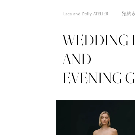
Lace and Dolly ATELIER
預約
WEDDING 
AND
EVENING 